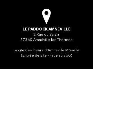
LE PADDOCK AMNEVILLE​
2 Rue du Safari
57360 Amnéville-les-Thermes
La cité des loisirs d'Amnéville Moselle
(Entrée de site - Face au zoo)