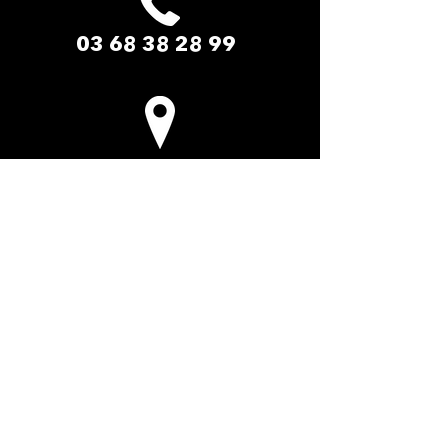
03 68 38 28 99
LE PADDOCK AMNEVILLE​
2 Rue du Safari
57360 Amnéville-les-Thermes
La cité des loisirs d'Amnéville Moselle
(Entrée de site - Face au zoo)