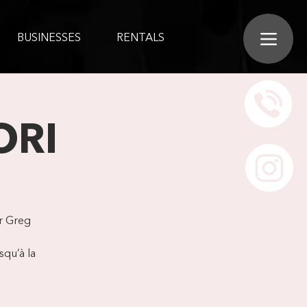
BUSINESSES
RENTALS
ORI
r Greg
squ’à la