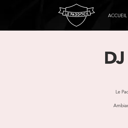
ACCUEIL
DJ
Le Pa
Ambianc