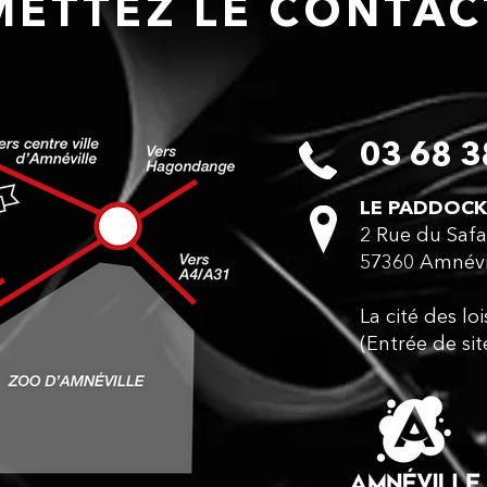
ETTEZ LE CONTA
03 68 3
LE PADDOCK
2 Rue du Safa
57360 Amnévi
La cité des lo
(Entrée de sit