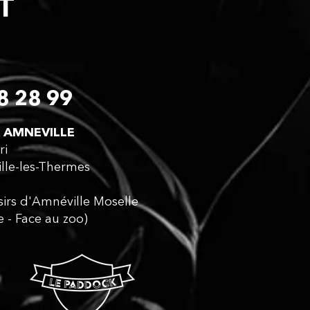
CT
8 28 99
 AMNEVILLE​
ri
lle-les-Thermes
isirs d'Amnéville Moselle
e - Face au zoo)