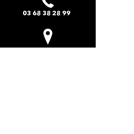
03 68 38 28 99
LE PADDOCK AMNEVILLE​
2 Rue du Safari
57360 Amnéville-les-Thermes
La cité des loisirs d'Amnéville Moselle
(Entrée de site - Face au zoo)