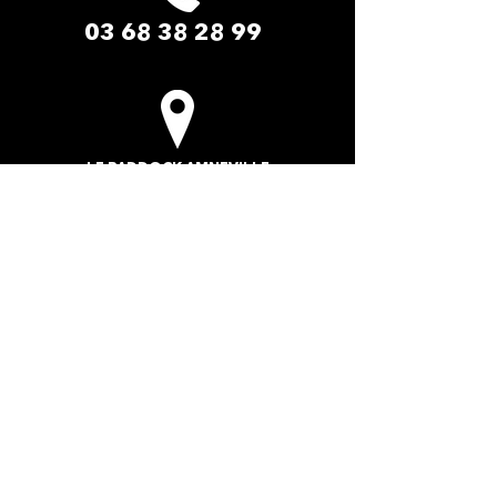
03 68 38 28 99
LE PADDOCK AMNEVILLE​
2 Rue du Safari
57360 Amnéville-les-Thermes
La cité des loisirs d'Amnéville Moselle
(Entrée de site - Face au zoo)