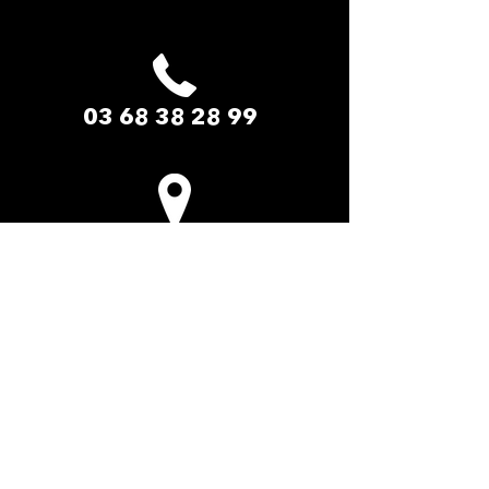
03 68 38 28 99
LE PADDOCK AMNEVILLE​
2 Rue du Safari
57360 Amnéville-les-Thermes
La cité des loisirs d'Amnéville Moselle
(Entrée de site - Face au zoo)