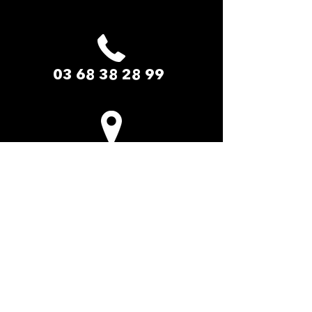
03 68 38 28 99
LE PADDOCK AMNEVILLE​
2 Rue du Safari
57360 Amnéville-les-Thermes
La cité des loisirs d'Amnéville Moselle
(Entrée de site - Face au zoo)