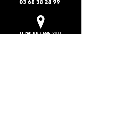
03 68 38 28 99
LE PADDOCK AMNEVILLE​
2 Rue du Safari
57360 Amnéville-les-Thermes
La cité des loisirs d'Amnéville Moselle
(Entrée de site - Face au zoo)