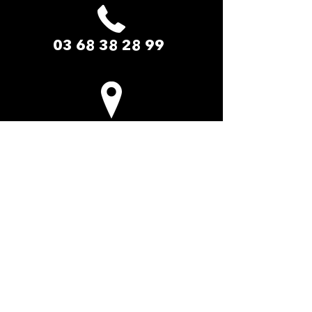
03 68 38 28 99
LE PADDOCK AMNEVILLE​
2 Rue du Safari
57360 Amnéville-les-Thermes
La cité des loisirs d'Amnéville Moselle
(Entrée de site - Face au zoo)