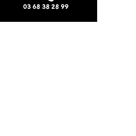
03 68 38 28 99
LE PADDOCK AMNEVILLE​
2 Rue du Safari
57360 Amnéville-les-Thermes
La cité des loisirs d'Amnéville Moselle
(Entrée de site - Face au zoo)