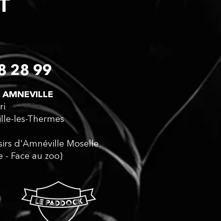
CT
8 28 99
 AMNEVILLE​
ri
lle-les-Thermes
isirs d'Amnéville Moselle
e - Face au zoo)