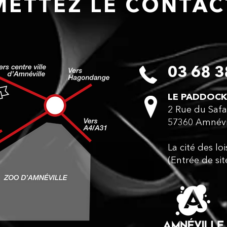
ETTEZ LE CONTA
03 68 3
LE PADDOCK
2 Rue du Safa
57360 Amnévi
La cité des lo
(Entrée de sit