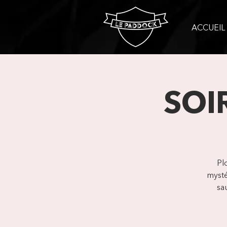
ACCUEIL
SOI
Pl
mysté
sa