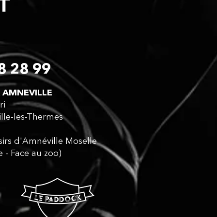
CT
8 28 99
 AMNEVILLE​
ri
lle-les-Thermes
isirs d'Amnéville Moselle
e - Face au zoo)