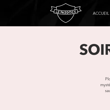
ACCUEIL
SOI
Pl
mysté
sa