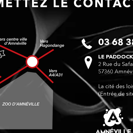
ETTEZ LE CONTA
03 68 3
LE PADDOCK
2 Rue du Safa
57360 Amnévi
La cité des lo
(Entrée de sit