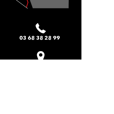
03 68 38 28 99
LE PADDOCK AMNEVILLE​
2 Rue du Safari
57360 Amnéville-les-Thermes
La cité des loisirs d'Amnéville Moselle
(Entrée de site - Face au zoo)