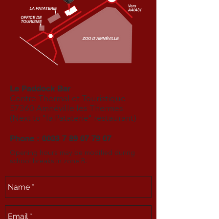
Le Paddock Bar
Centre Thermal et Touristique
57360 Amnéville les Thermes
(Next to "la Pataterie" restaurant)
​Phone :
0033 7 89 07 79 07
Opening hours may be modified during
school breaks in zone B.