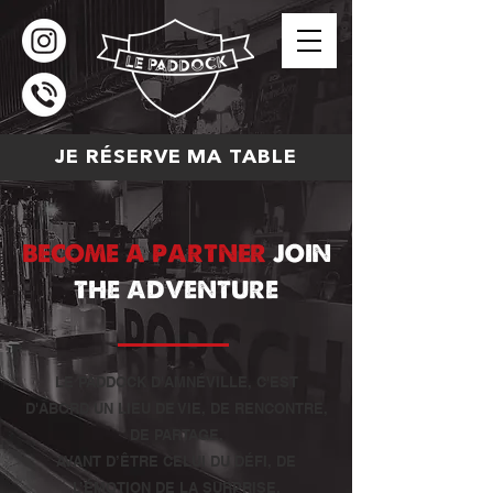
JE RÉSERVE MA TABLE
become a partner
join
the adventure
LE PADDOCK D'AMNÉVILLE, C'EST
D'ABORD UN LIEU DE VIE, DE RENCONTRE,
DE PARTAGE,
AVANT D’ÊTRE CELUI DU DÉFI, DE
L’ÉMOTION DE LA SURPRISE.