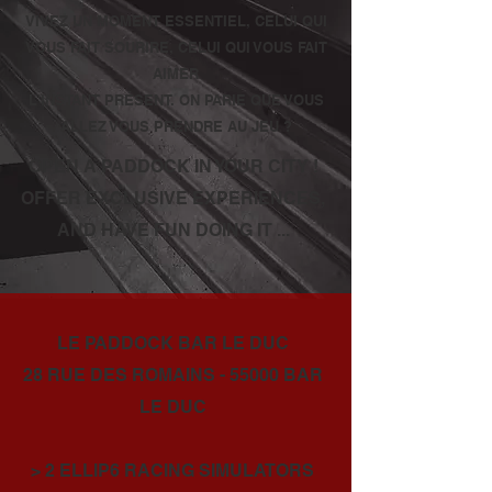
VIVEZ UN MOMENT ESSENTIEL, CELUI QUI
VOUS FAIT SOURIRE, CELUI QUI VOUS FAIT
AIMER
L'INSTANT PRÉSENT. ON PARIE QUE VOUS
ALLEZ VOUS PRENDRE AU JEU ?
OPEN A PADDOCK IN YOUR CITY !
OFFER EXCLUSIVE EXPERIENCES,
AND HAVE FUN DOING IT ...
LE PADDOCK BAR LE DUC
28 RUE DES ROMAINS - 55000 BAR
LE DUC
> 2 ELLIP6 RACING SIMULATORS